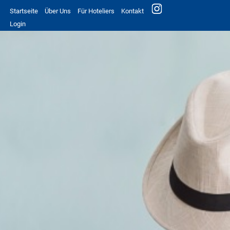
Startseite
Über Uns
Für Hoteliers
Kontakt
Login