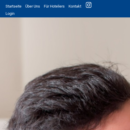
Startseite
Über Uns
Für Hoteliers
Kontakt
Login