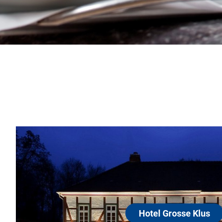
Hotel Grosse Klus
31675 Bückeburg
Die Grosse Klus ist ein Inhaber-geführtes drei 
am Rande des Weserberglandes, im Dreieck z
Minden und Porta Westfalica. Hinter jedem gut