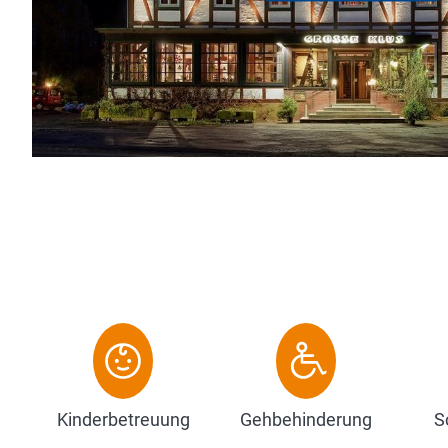
starkes Team. Es gibt viele gute Geister, die 
Aufenthalt sorgen. Köche/innen, Housekee...
Zum Hotel
Kinderbetreuung
Gehbehinderung
S