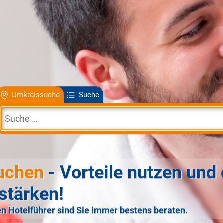
Umkreissuche
Suche
uchen
- Vorteile nutzen und 
stärken!
n Hotelführer sind Sie immer bestens beraten.