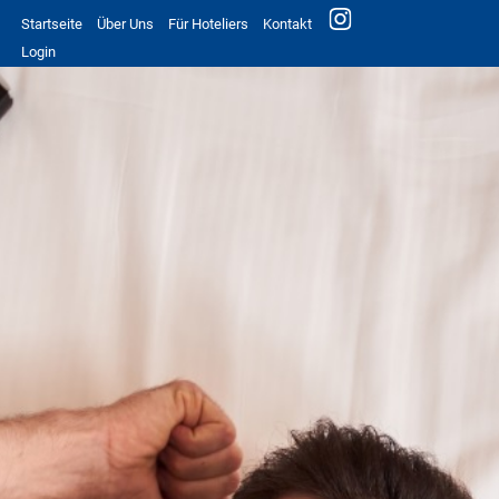
Startseite
Über Uns
Für Hoteliers
Kontakt
Login