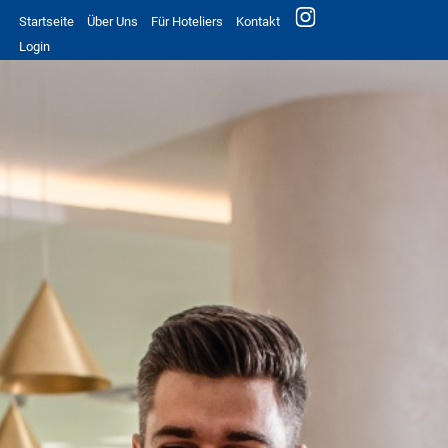
Startseite
Über Uns
Für Hoteliers
Kontakt
Login