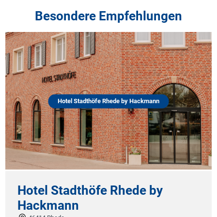
Besondere Empfehlungen
Hotel Stadthöfe Rhede by Hackmann
Hanusel
87480 Weitna
Stadthöfe Rhede by
Hotel Hanusel Ho
mann
höchstem Niveau 