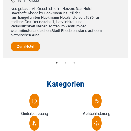
ede
Eingebettet in di
Voralpen liegt d
Mit Geschichte im Herzen. Das Hotel
zum zweiten Mal 
ede by Hackmann ist Teil der
ausgezeichnet wu
rten Hackmann Hotels, die seit 1986 für
freundschaft, Herzlichkeit und
it stehen. Mitten im Zentrum der
Zum Hotel
ändischen Stadt Rhede entstand auf dem
rea...
l
Kategorien
Kinderbetreuung
Gehbehinderung