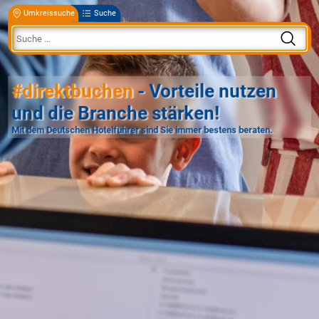
Umkreissuche
Suche
#direktbuchen
- Vorteile nutzen
und die Branche stärken!
Mit dem Deutschen Hotelführer sind Sie immer bestens beraten.