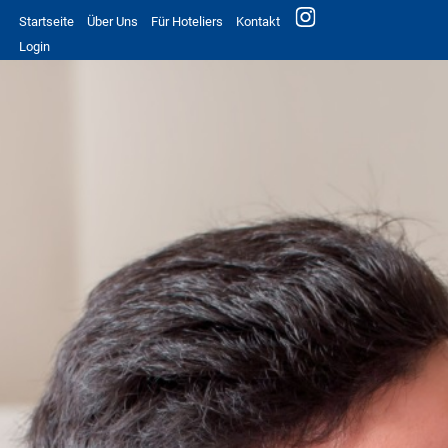
Startseite
Über Uns
Für Hoteliers
Kontakt
Login