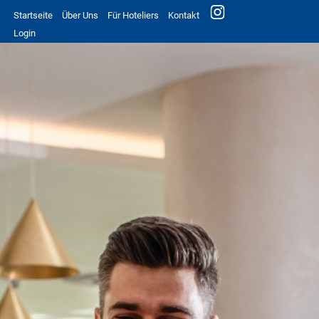
Startseite
Über Uns
Für Hoteliers
Kontakt
Login