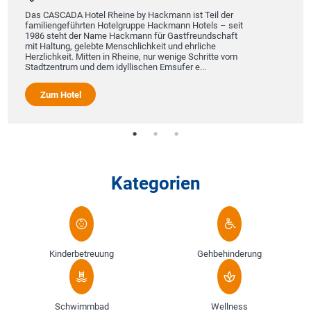
nun in 19.
Gutes zu 
ASCADA Hotel Rheine by Hackmann ist Teil der
erhalten w
iengeführten Hotelgruppe Hackmann Hotels – seit
unser gew
steht der Name Hackmann für Gastfreundschaft
auszeichne
altung, gelebte Menschlichkeit und ehrliche
chkeit. Mitten in Rheine, nur wenige Schritte vom
zentrum und dem idyllischen Emsufer e...
Zum H
um Hotel
Kategorien
Kinderbetreuung
Gehbehinderung
Schwimmbad
Wellness