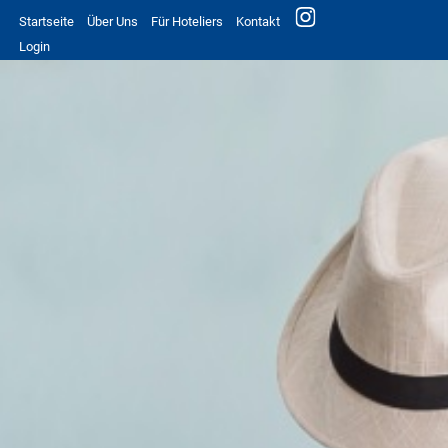
Startseite
Über Uns
Für Hoteliers
Kontakt
Login