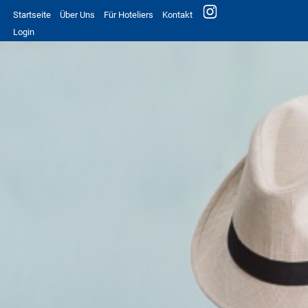
Startseite
Über Uns
Für Hoteliers
Kontakt
Login