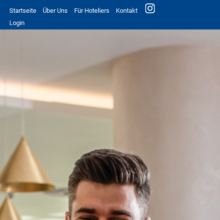
Startseite
Über Uns
Für Hoteliers
Kontakt
Login