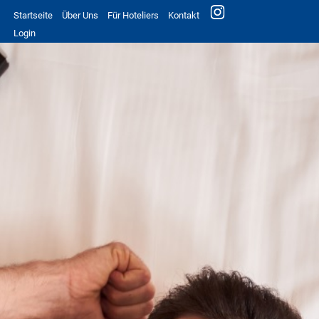
Startseite
Über Uns
Für Hoteliers
Kontakt
Login