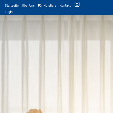
Startseite
Über Uns
Für Hoteliers
Kontakt
Login