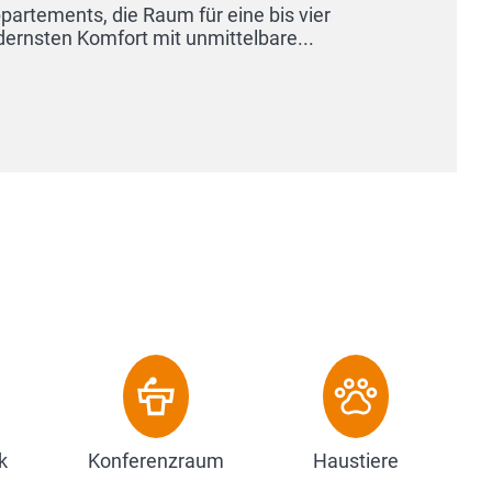
Hochsitz
wohltuen
Zum 
k
Konferenzraum
Haustiere