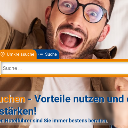
Umkreissuche
Suche
uchen
- Vorteile nutzen und 
stärken!
n Hotelführer sind Sie immer bestens beraten.