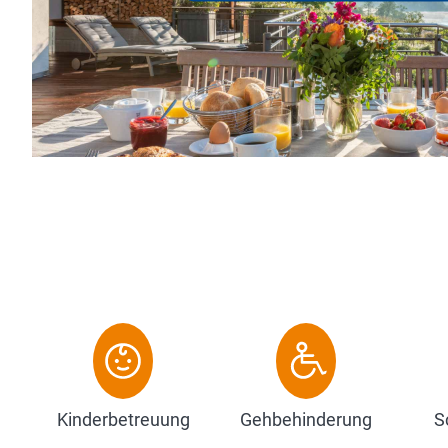
ndividuell gestalteten Appartements, die Raum für eine bi
ersonen bieten und modernsten Komfort mit unmittelbar
Zum Hotel
Kinderbetreuung
Gehbehinderung
S