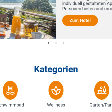
s vier
e...
Kategorien
chwimmbad
Wellness
Garten/Par