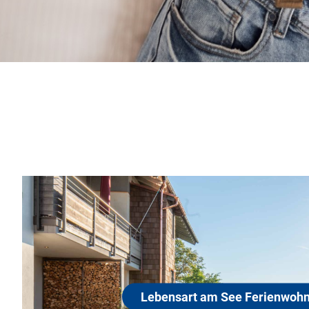
Lebensart am See Ferienw
83093 Bad Endorf
rleben Sie das besondere Ambiente hochwertiger Feri
itten in der Eggstätt-Hemhofer Seenplatte, dem älteste
aturschutzgebiet Bayerns. Genießen Sie in einem der zw