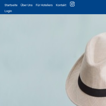
Startseite
Über Uns
Für Hoteliers
Kontakt
Login