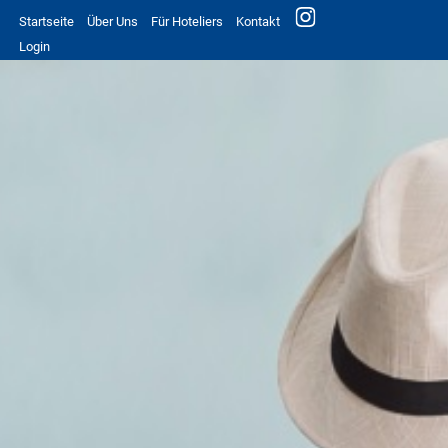
Startseite
Über Uns
Für Hoteliers
Kontakt
Login