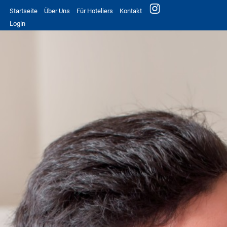
Startseite
Über Uns
Für Hoteliers
Kontakt
Login