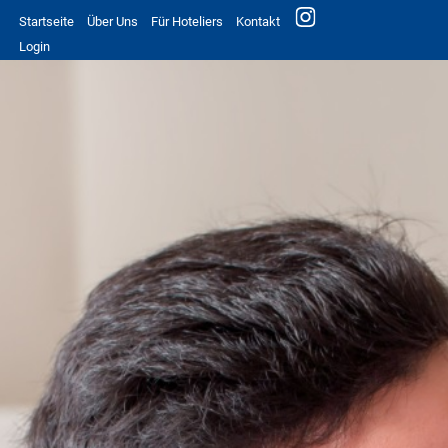
Startseite
Über Uns
Für Hoteliers
Kontakt
Login