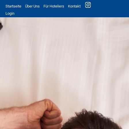
Startseite
Über Uns
Für Hoteliers
Kontakt
Login