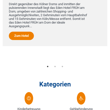
Sp
rekt gegenüber des Kölner Doms und inmitten der
lsierenden Innenstadt liegt das Eden Hotel FRÜH am
La
m, umgeben von zahlreichen Shopping- und
sgehmöglichkeiten, 2 Gehminuten vom Hauptbahnhof
99
d 15 Gehminuten von Köln/Messe entfernt. Somit ist
s Eden Hotel FRÜH am Dom der ideale
Als di
sgangspunk...
umfas
Blanke
vor Au
Zum Hotel
ein b
nur mi
Zu
Kategorien
Kinderbetreuung
Gehbehinderung