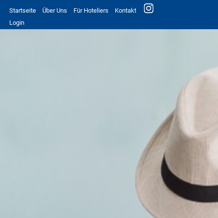
Startseite
Über Uns
Für Hoteliers
Kontakt
Login