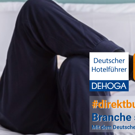
#direktb
Branche 
Mit dem Deutsche