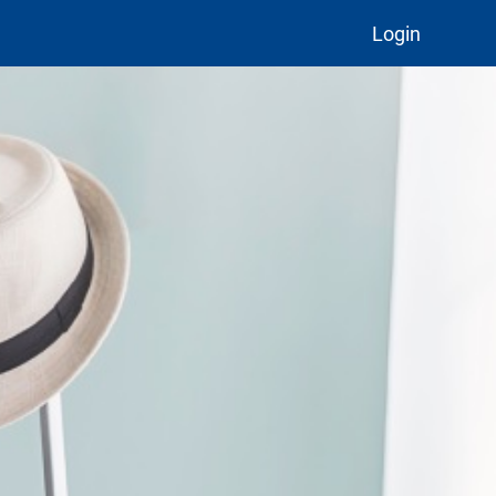
Login