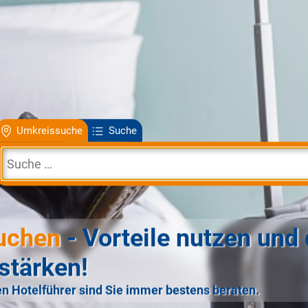
Umkreissuche
Suche
uchen
- Vorteile nutzen und 
stärken!
n Hotelführer sind Sie immer bestens beraten.