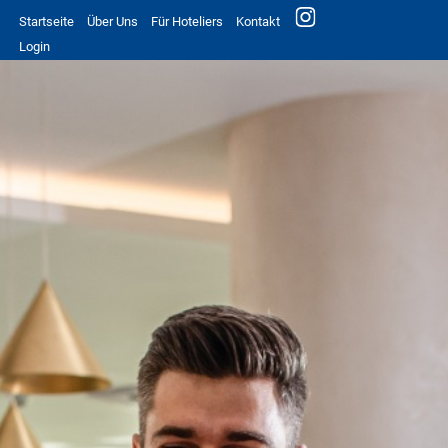
Startseite
Über Uns
Für Hoteliers
Kontakt
Login