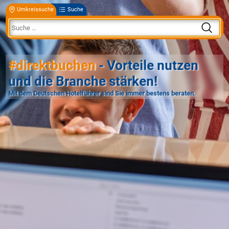
Umkreissuche
Suche
#direktbuchen
- Vorteile nutzen
und die Branche stärken!
Mit dem Deutschen Hotelführer sind Sie immer bestens beraten.