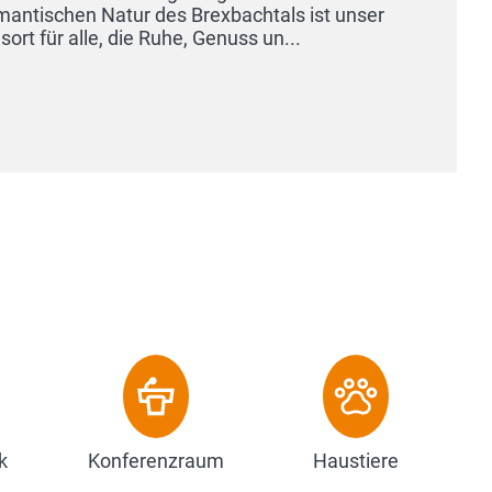
Unsere Zimmer sind alle Nichtraucherzimmer und ver
eigenes Bad mit Dusche und WC. Im gesamte...
Zum Hotel
k
Konferenzraum
Haustiere