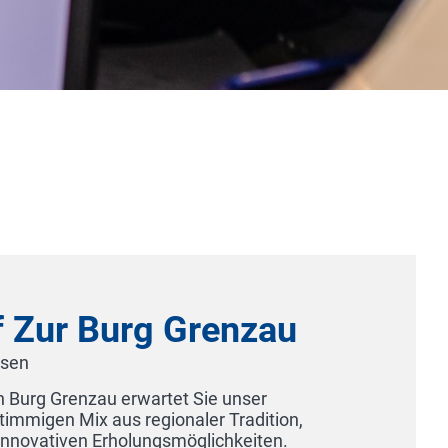
Gästehaus Kraft - Hotel Ga
74348 Lauffen
Inmitten von sonnenverwöhnten Weinbergen liegt un
Sonnenterrasse und reizvoller Aussicht. Genießen Sie
idyllische Lage und den Ausblick auf Lauffen und das 