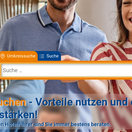
Umkreissuche
Suche
uchen
- Vorteile nutzen und 
stärken!
n Hotelführer sind Sie immer bestens beraten.