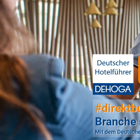
#direktb
Branche 
Mit dem Deutsche