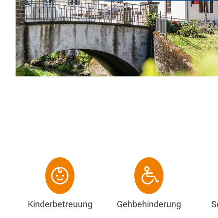
 Brexbachtals ist unser
e, Genuss un...
Kinderbetreuung
Gehbehinderung
S