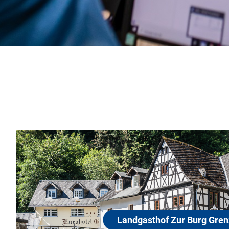
 Grenzau
tet Sie unser
onaler Tradition,
smöglichkeiten.