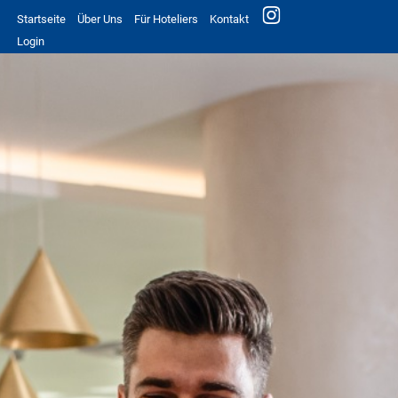
Startseite
Über Uns
Für Hoteliers
Kontakt
Login