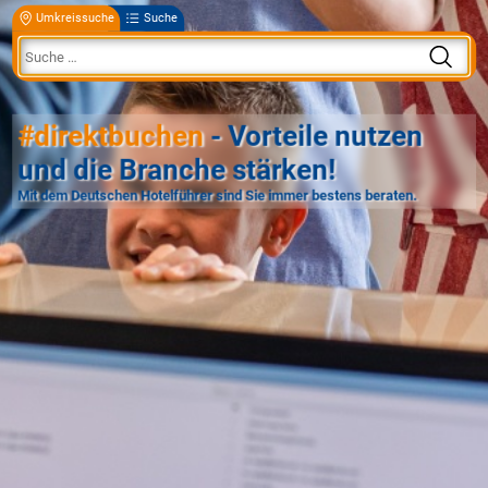
Umkreissuche
Suche
#direktbuchen
- Vorteile nutzen
und die Branche stärken!
Mit dem Deutschen Hotelführer sind Sie immer bestens beraten.