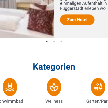
er schönen, über 2000 Jahre alten
le Sehenswü...
Kategorien
chwimmbad
Wellness
Garten/Par