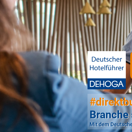
#direktb
Branche 
Mit dem Deutsche