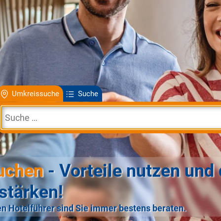
Umkreissuche
Suche
uchen
- Vorteile nutzen und 
stärken!
n Hotelführer sind Sie immer bestens beraten.