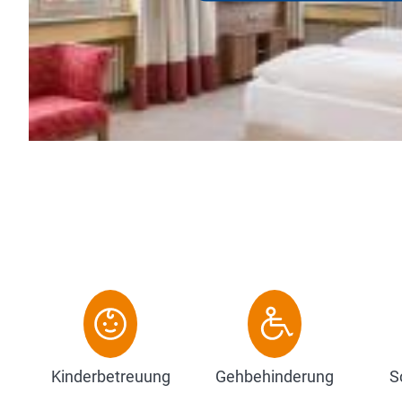
einmaligen Aufenthalt in unser
Fuggerstadt erleben wollen. Al
Zum Hotel
Kinderbetreuung
Gehbehinderung
S