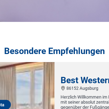
Besondere Empfehlungen
otel Augusta
estern Hotel Augusta! Unser Hotel ist
age im Herzen Augsburgs – direkt
die erste Wahl für alle, die einen