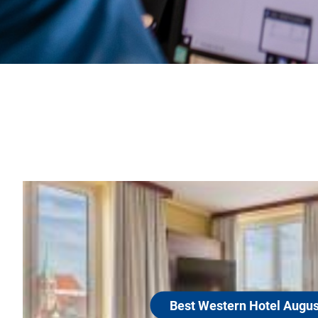
Best Western H
86152 Augsburg
Herzlich Willkommen im Best W
mit seiner absolut zentralen L
gegenüber der Fußgängerzone – 