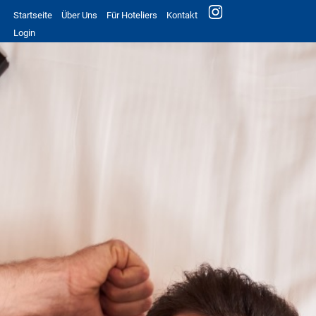
Startseite
Über Uns
Für Hoteliers
Kontakt
Login