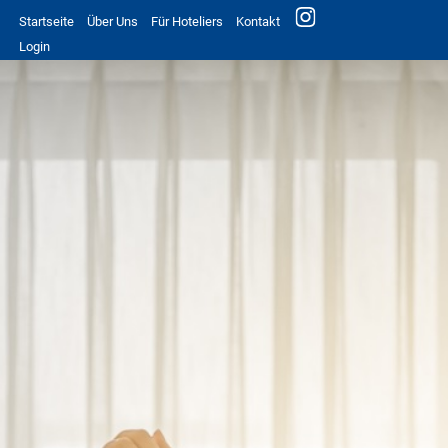
Startseite
Über Uns
Für Hoteliers
Kontakt
Login