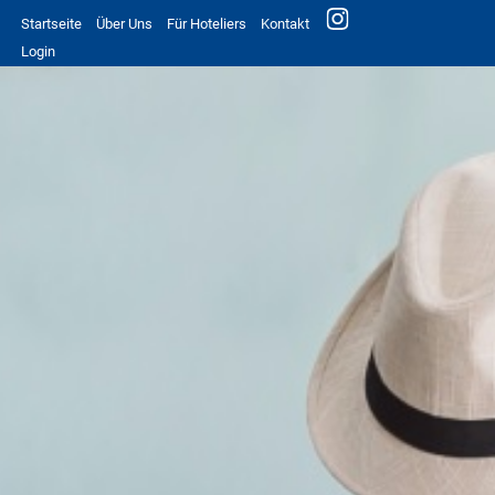
Startseite
Über Uns
Für Hoteliers
Kontakt
Login