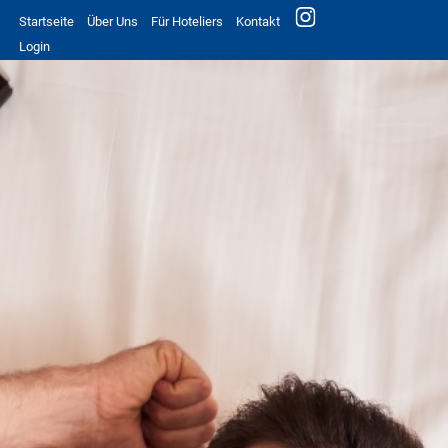
Startseite
Über Uns
Für Hoteliers
Kontakt
Login