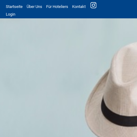
Startseite
Über Uns
Für Hoteliers
Kontakt
Login