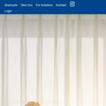
Startseite
Über Uns
Für Hoteliers
Kontakt
Login