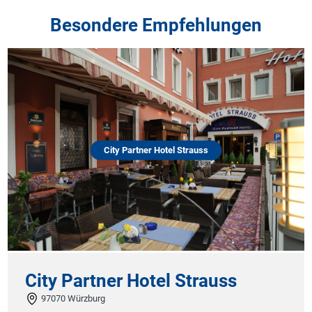
Besondere Empfehlungen
City Partner Hotel Strauss
ty Partner Hotel Strauss
hôte
7070 Würzburg