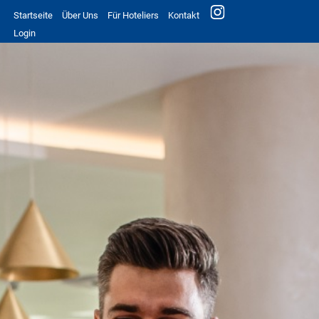
Startseite
Über Uns
Für Hoteliers
Kontakt
Login