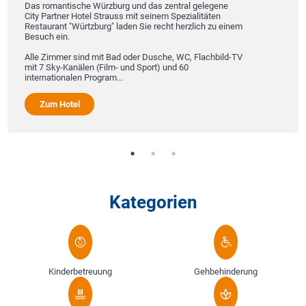
romantische Würzburg und das zentral gelegene
3630
Partner Hotel Strauss mit seinem Spezialitäten
Das hôtel
urant "Würtzburg" laden Sie recht herzlich zu einem
Restaura
ch ein.
einen Ga
WLAN und
 Zimmer sind mit Bad oder Dusche, WC, Flachbild-TV
im Hotel
 Sky-Kanälen (Film- und Sport) und 60
TV und K
nationalen Program...
Zum 
um Hotel
Kategorien
Kinderbetreuung
Gehbehinderung