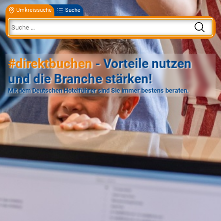
Umkreissuche
Suche
#direktbuchen
- Vorteile nutzen
und die Branche stärken!
Mit dem Deutschen Hotelführer sind Sie immer bestens beraten.