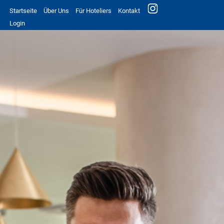
Startseite
Über Uns
Für Hoteliers
Kontakt
Login