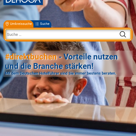
Umkreissuche
Suche
#direktbuchen
- Vorteile nutzen
und die Branche stärken!
Mit dem Deutschen Hotelführer sind Sie immer bestens beraten.