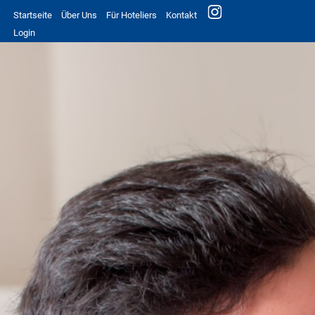
Startseite
Über Uns
Für Hoteliers
Kontakt
Login