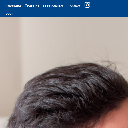
Startseite
Über Uns
Für Hoteliers
Kontakt
Login