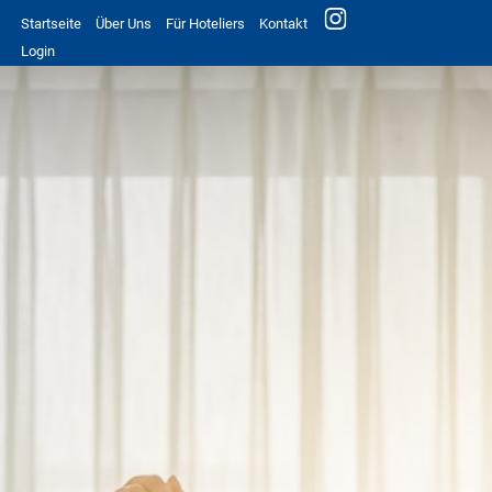
Startseite
Über Uns
Für Hoteliers
Kontakt
Login