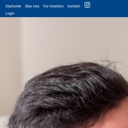
Startseite
Über Uns
Für Hoteliers
Kontakt
Login