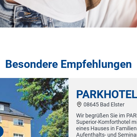
Besondere Empfehlungen
ne
lene, unserem Drei-Sterne-
n und dem individuellen Charme
e "Helene" bietet großzügige
kmöglichkeiten, Lift, Sauna und