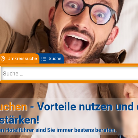
Umkreissuche
Suche
uchen
- Vorteile nutzen und 
stärken!
n Hotelführer sind Sie immer bestens beraten.