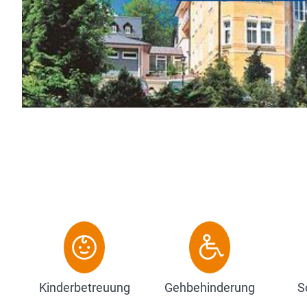
vieles mehr.
Albert's Parkrestaurant di...
Zum Hotel
Kinderbetreuung
Gehbehinderung
S