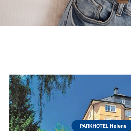
PARKHOTEL Hele
08645 Bad Elster
Wir begrüßen Sie im PARKHOTEL He
Superior-Komforthotel mit Traditio
eines Hauses in Familienbesitz! Ihr
Aufenthalts- und Seminarräume, Par