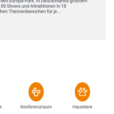
-Park. In Deutschlands größtem
nd Attraktionen in 18
ereichen für je...
k
Konferenzraum
Haustiere