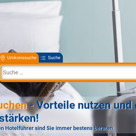
Umkreissuche
Suche
uchen
- Vorteile nutzen und 
stärken!
n Hotelführer sind Sie immer bestens beraten.