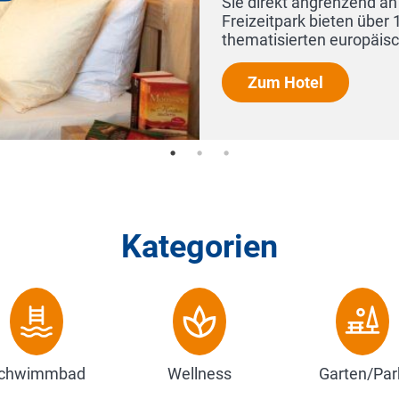
Sie direkt angrenzend an den Europa
Freizeitpark bieten über 100 Shows u
thematisierten europäischen Themenb
Zum Hotel
Kategorien
chwimmbad
Wellness
Garten/Par