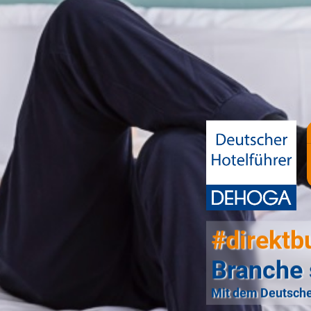
#direktb
Branche 
Mit dem Deutsche