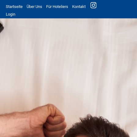
Startseite
Über Uns
Für Hoteliers
Kontakt
Login