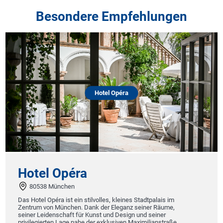
Besondere Empfehlungen
Hotel Opéra
Hotel Opéra
80538 München
Das Hotel Opéra ist ein stilvolles, kleines Stadtpalais im
H
Zentrum von München. Dank der Eleganz seiner Räume,
seiner Leidenschaft für Kunst und Design und seiner
privilegierten Lage nahe der exklusiven Maximilianstraße