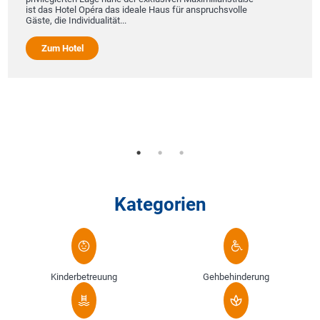
ist das Hotel Opéra das ideale Haus für anspruchsvolle
Wo
Gäste, die Individualität...
Am
Ha
Zum Hotel
Se
Ka
op
In
Kategorien
Kinderbetreuung
Gehbehinderung