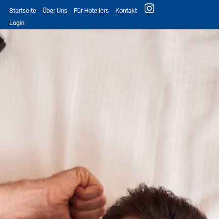
Startseite
Über Uns
Für Hoteliers
Kontakt
Login