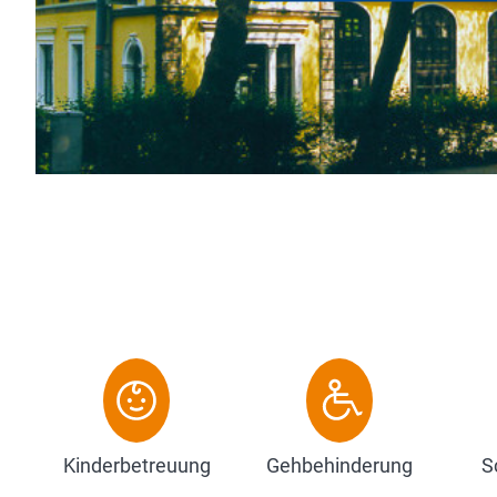
wurde, h
besuchen
Zum 
Kinderbetreuung
Gehbehinderung
S