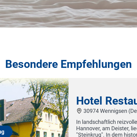
Besondere Empfehlungen
l Restaurant Steinkrug
 Wennigsen (Deister)
chaftlich reizvoller Umgebung und nur 20 km süd-westlic
 am Deister, liegt die über 300 Jahre alte Poststation
ug". In dem historischen Gebäude, das umfassend renovie