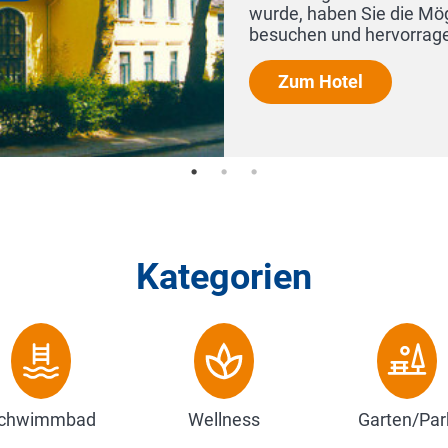
aben Sie die Möglichkeit unser schönes Hotel Restaurant
 und hervorragend zu speis...
Hotel
Kategorien
chwimmbad
Wellness
Garten/Par