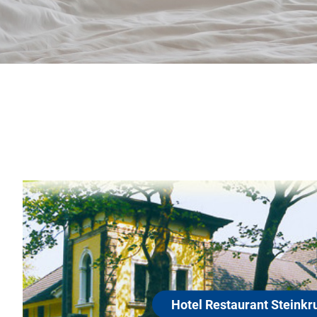
Hote
30974
In lands
Hannover,
taurant Steinkrug
"Steinkr