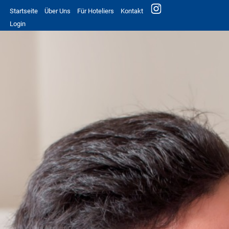
Startseite
Über Uns
Für Hoteliers
Kontakt
Login