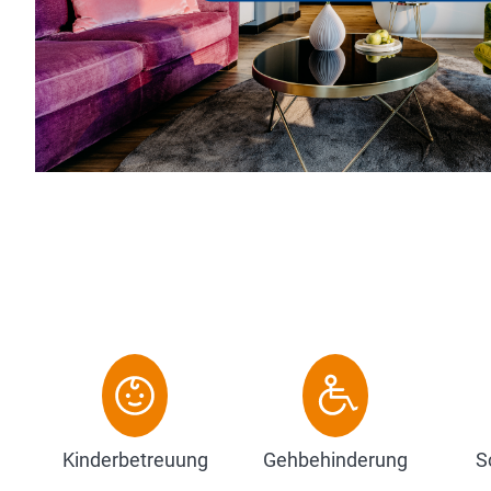
Sterne Superior-Hotel verbindet. Das 
besten Adressen der Insel und gleichz
Deutschlands. 2023 wurde es zum Hot
Zum Hotel
Kinderbetreuung
Gehbehinderung
S