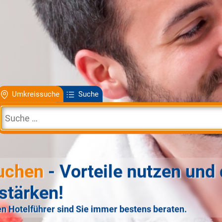
Umkreissuche
Suche
uchen
- Vorteile nutzen und 
stärken!
n Hotelführer sind Sie immer bestens beraten.