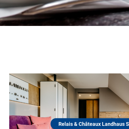
Relais & Châteaux
Stricker
25980 Sylt, OT Tinnum
Das Landhaus Stricker in Tinnum auf Sy
unkompliziert. Attribute, die man nich