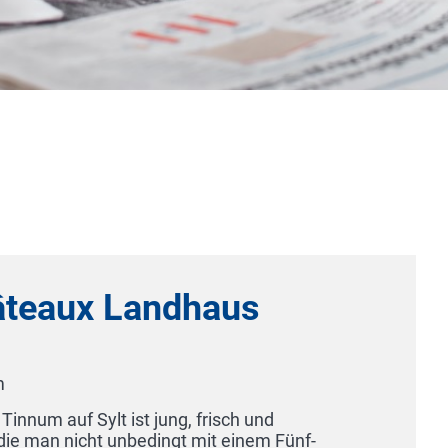
Spa & GolfResort Weimarer Land