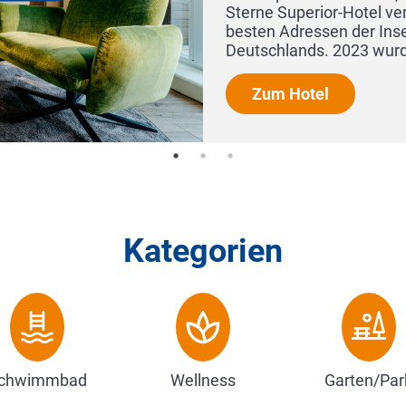
Landhaus Stricker zählt zu den
eitig zu den 101 besten Hotels
el...
Kategorien
chwimmbad
Wellness
Garten/Par