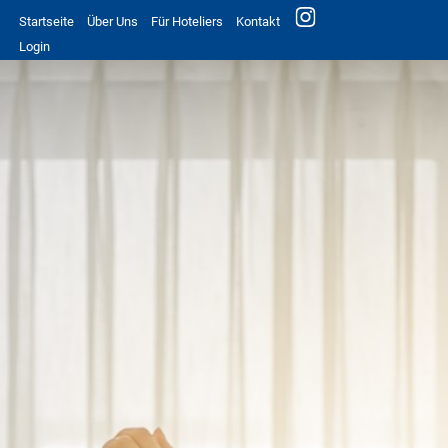
Startseite
Über Uns
Für Hoteliers
Kontakt
Login