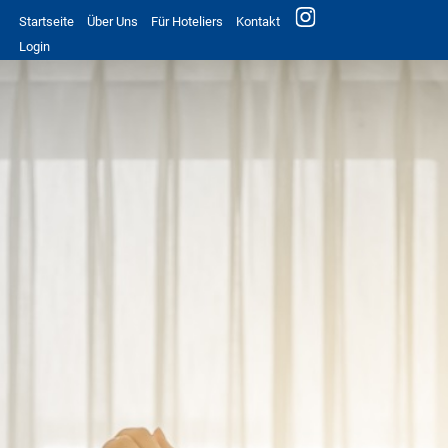
Startseite
Über Uns
Für Hoteliers
Kontakt
Login