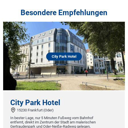
Besondere Empfehlungen
City Park Hotel
City Park Hotel
15230 Frankfurt (Oder)
H
In bester Lage, nur 5 Minuten Fußweg vom Bahnhof
entfernt, direkt im Zentrum der Stadt am malerischen
L
Gertraudenpark und Oder-Neiße-Radweg gelegen,