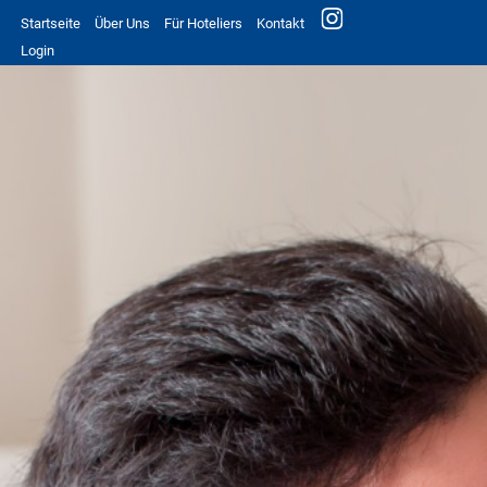
Startseite
Über Uns
Für Hoteliers
Kontakt
Login