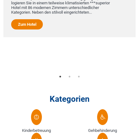
logieren Sie in einem teilweise klimatisierten ***superior
Hotel mit 86 modernen Zimmern unterschiedlicher
Kategorien. Neben den stilvoll eingerichteten...
Das
Herz
Zum Hotel
Das
aus
Woh
Höh
im 
Kategorien
Kinderbetreuung
Gehbehinderung