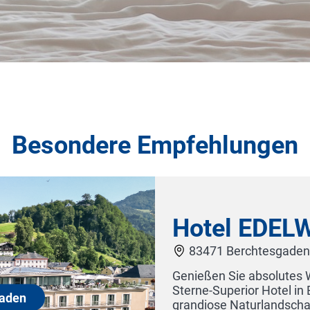
Besondere Empfehlungen
esgaden
liär geführten 4-
ken Sie die
erchtesgaden und