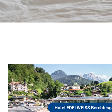
Hotel EDELWEISS Bercht
83471 Berchtesgaden
Genießen Sie absolutes Wohlgefühl in unserem fami
Sterne-Superior Hotel in Berchtesgaden und entdec
grandiose Naturlandschaft um den Nationalpark B