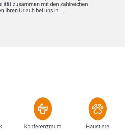
Ge
Ve
k
Konferenzraum
Haustiere