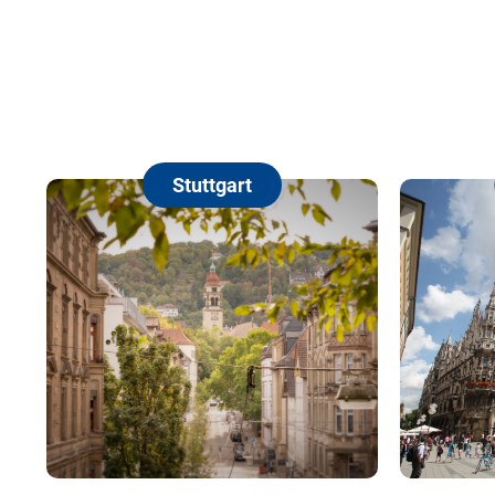
Stuttgart
München