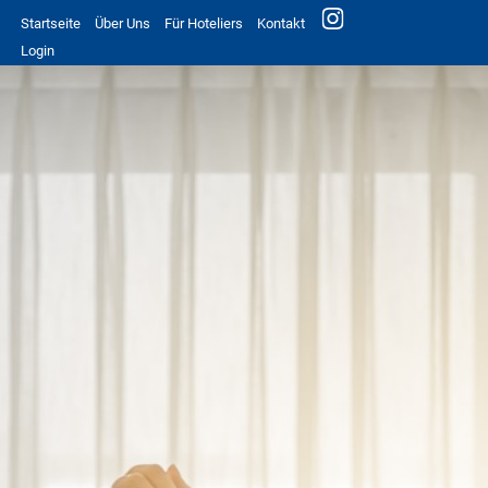
Startseite
Über Uns
Für Hoteliers
Kontakt
Login