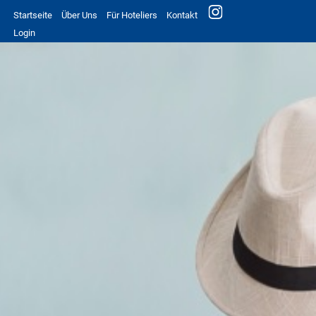
Startseite
Über Uns
Für Hoteliers
Kontakt
Login