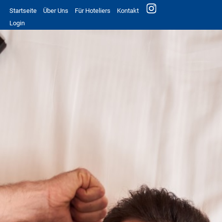
Startseite
Über Uns
Für Hoteliers
Kontakt
Login